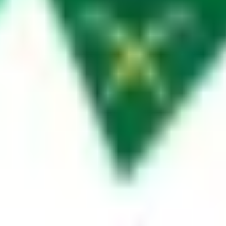
ے ڈرائیونگ قوانین اور لائسنس کی معلومات۔