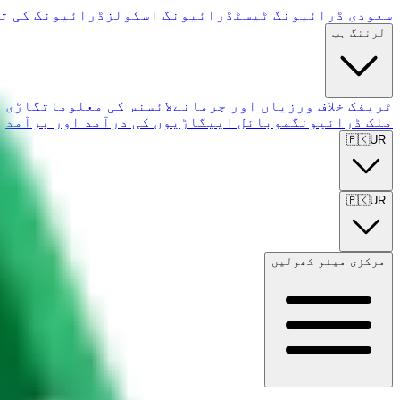
سعودی ڈرائیونگ ٹیسٹ
ڈرائیونگ اسکولز
ڈرائیونگ کی ت
لرننگ ہب
ٹریفک خلاف ورزیاں اور جرمانے
لائسنس کی معلومات
گاڑی ک
ملک ڈرائیونگ
موبائل ایپ
گاڑیوں کی درآمد اور برآمد
🇵🇰
UR
🇵🇰
UR
مرکزی مینو کھولیں