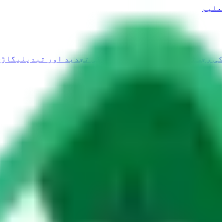
علیم
ی رجسٹریشن اور پلیٹس
لائسنس کی تجدید اور تبدیلی
گاڑی