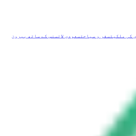
 کی ملکیت
سفر و سیاحت
سعودی لائسنس کے ساتھ بیرون