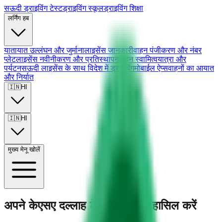
सऊदी ड्राइविंग टेस्ट
ड्राइविंग स्कूल
ड्राइविंग शिक्षा
लर्निंग हब
यातायात उल्लंघन और जुर्माना
लाइसेंस जानकारी
वाहन पंजीकरण और नंबर
प्लेट
लाइसेंस नवीनीकरण और प्रतिस्थापन
वाहन स्वामित्व
यात्रा और
पर्यटन
सऊदी लाइसेंस के साथ विदेश में ड्राइविंग
मोबाईल ऐप्स
वाहनों का आयात
और निर्यात
🇮🇳
HI
🇮🇳
HI
मुख्य मेनू खोलें
अपने केएसए दल्लाह टेस्ट में महारत हासिल करें