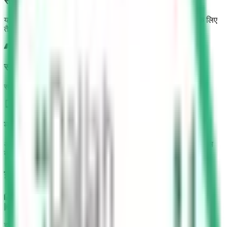
सऊदी ड्राइविंग टेस्ट
यथार्थ मॉक टेस्ट जो आपको वास्तविक सऊदी दल्ला परीक्षा के अनुभव के लिए
तैयार करते हैं
सड़क संकेत गाइड
सऊदी अरब के सभी सड़क संकेतों और चिह्नों की विस्तृत व्याख्या।
मोबाइल फ्रेंडली
अपने सीखने की सामग्री को कभी भी, कहीं भी, किसी भी डिवाइस पर एक्सेस
करें।
हमारे उपयोगकर्ता क्या कहते हैं
Google Play
इस ऐप की मदद से, मैंने 4 मिनट में अपना टेस्ट पूरा किया और सभी 30 जवाब