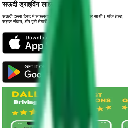
सऊदी ड्राइविंग लाइसेंस ऐप
सऊदी दल्ला टेस्ट में सफलता के लिए आपका सबसे बेहतर साथी। मॉक टेस्ट,
सड़क संकेत, और पूरी तैयारी की सामग्री एक ही ऐप में।