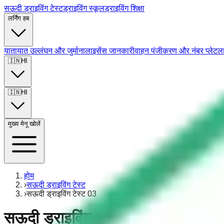
सऊदी ड्राइविंग टेस्ट
ड्राइविंग स्कूल
ड्राइविंग शिक्षा
लर्निंग हब
यातायात उल्लंघन और जुर्माना
लाइसेंस जानकारी
वाहन पंजीकरण और नंबर प्लेट
ल
🇮🇳
HI
🇮🇳
HI
मुख्य मेनू खोलें
होम
›
सऊदी ड्राइविंग टेस्ट
›
सऊदी ड्राइविंग टेस्ट 03
सऊदी ड्राइविंग टेस्ट 03