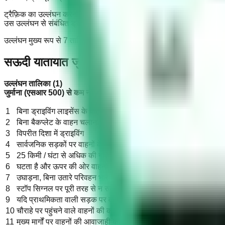
ट्रैफ़िक का उल्लंघन करना उथल-पुथल नहीं है या इसका मतलब यह नहीं है कि आ
उस उल्लंघन से संबंधित ड्राइवर के काले बिंदु सिस्टम से स्वचालित रूप से हटा
उल्लंघन मुख्य रूप से 7 तालिकाओं में विभाजित हैं। प्रत्येक तालिका में एक निर्ध
सऊदी यातायात जुर्माना सूची
उल्लंघन तालिका (1)
जुर्माना (एसआर 500) से कम नहीं (एसआर 900) से अधिक नहीं
1
बिना ड्राइविंग लाइसेंस के वाहन चलाना
2
बिना बैकप्लेट के वाहन चलाना (उल्लंघन के निपटान तक वाहन को हिरासत मे
3
विपरीत दिशा में ड्राइविंग
4
सार्वजनिक सड़कों पर वाहनों के बीच तेजी से आगे बढ़ते हुए
5
25 किमी / घंटा से अधिक की गति सीमा से अधिक
6
घटता है और ऊपर की ओर वाहनों को पलटता है
7
उघाड़ना, बिना उतारे परिवहन भार
8
स्टॉप सिग्नल पर पूरी तरह से न रुकने वाला
9
यदि प्राथमिकता वाली सड़क पर वाहन चल रहे हैं तो सिग्नल ड्राइविंग प्रा
10
चौराहे पर पहुंचने वाले वाहनों की कोई प्राथमिकता नहीं है जब वे चौराहे पर प
11
मुख्य मार्गों पर वाहनों की आवाजाही की कोई प्राथमिकता नहीं होने पर उन्हें 