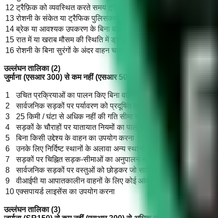
12
ट्रैफ़िक को व्यवस्थित करते समय ट्रैफ़िक पुलिस के हाथों के संकेतों का उ
13
रोशनी के संकेत या ट्रैफिक पुलिसकर्मी के अभाव में इसके बाहर वाहनों द्वार
14
ब्रेक या आवश्यक उपकरण के बिना वाहन चलाकर जीवन को खतरे में डालना 
15
रात में या खराब मौसम की स्थिति में ड्राइविंग करते समय आवश्यक रोशनी 
16
रोशनी के बिना सुरंगों के अंदर वाहन चलाना
उल्लंघन तालिका (2)
जुर्माना (एसआर 300) से कम नहीं (एसआर 500) से अधिक नहीं
1
उचित प्रक्रियाओं का पालन किए बिना वाहन के शरीर में अतिरिक्त संशोधन
2
सार्वजनिक सड़कों पर पर्यावरण को प्रदूषित करने वाला वाहन चलाना (उल्ल
3
25 किमी / घंटा से अधिक नहीं की गति सीमा से अधिक
4
सड़कों के चौराहों पर यातायात नियमों का पालन नहीं करना
5
बिना किसी उद्देश्य के वाहन का उपयोग करना
6
उनके लिए निर्दिष्ट स्थानों के अलावा अन्य स्थानों पर वाहन में यात्रियों को ब
7
सड़कों पर चिह्नित सड़क-सीमाओं का अनुपालन नहीं करना
8
सार्वजनिक सड़कों पर वस्तुओं को छोड़कर जो सार्वजनिक सुरक्षा को खतरे में ड
9
वीआईपी या आपातकालीन वाहनों के लिए कोई आंदोलन प्राथमिकता नहीं देन
10
एक्सपायर्ड लाइसेंस का उपयोग करना
उल्लंघन तालिका (3)